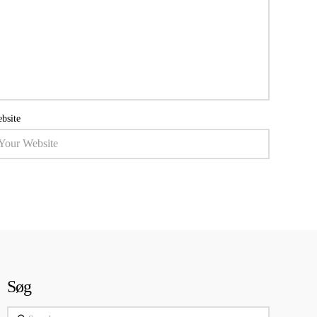
bsite
Søg
Search