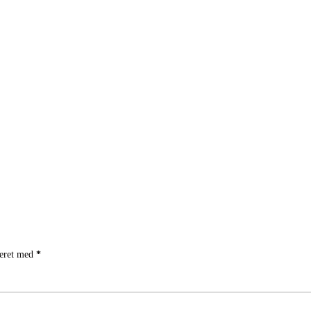
keret med
*