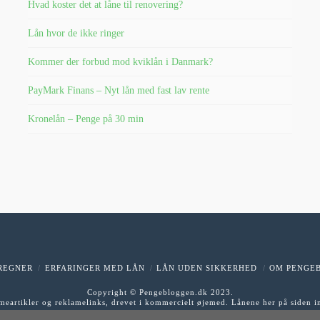
Hvad koster det at låne til renovering?
Lån hvor de ikke ringer
Kommer der forbud mod kviklån i Danmark?
PayMark Finans – Nyt lån med fast lav rente
Kronelån – Penge på 30 min
REGNER
ERFARINGER MED LÅN
LÅN UDEN SIKKERHED
OM PENGE
Copyright © Pengebloggen.dk 2023.
ameartikler og reklamelinks, drevet i kommercielt øjemed. Lånene her på siden 