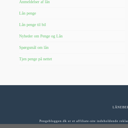
Anmeldelser af lån
Lån penge
Lån penge til bil
Nyheder om Penge og Lån
Spørgsmål om lån
Tjen penge på nettet
LÅNEBE
Pengebloggen.dk er et affiliate-site indeholdende rekl