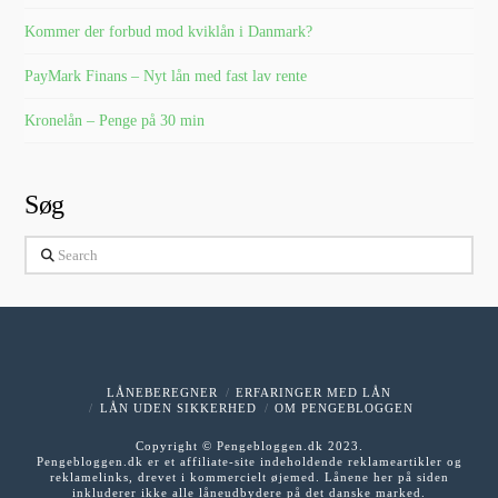
Kommer der forbud mod kviklån i Danmark?
PayMark Finans – Nyt lån med fast lav rente
Kronelån – Penge på 30 min
Søg
Search
LÅNEBEREGNER
ERFARINGER MED LÅN
LÅN UDEN SIKKERHED
OM PENGEBLOGGEN
Copyright © Pengebloggen.dk 2023.
Pengebloggen.dk er et affiliate-site indeholdende reklameartikler og
reklamelinks, drevet i kommercielt øjemed. Lånene her på siden
inkluderer ikke alle låneudbydere på det danske marked.