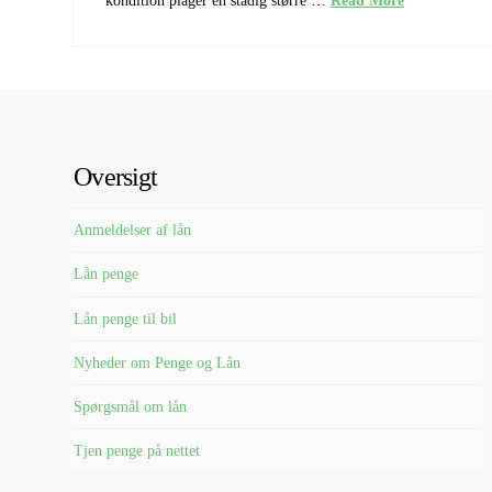
kondition plager en stadig større …
Read More
Oversigt
Anmeldelser af lån
Lån penge
Lån penge til bil
Nyheder om Penge og Lån
Spørgsmål om lån
Tjen penge på nettet