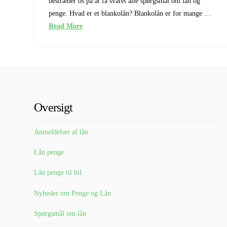
bestræber os på at få svaret alle spørgsmål om lån og
penge. Hvad er et blankolån? Blankolån er for mange …
Read More
Oversigt
Anmeldelser af lån
Lån penge
Lån penge til bil
Nyheder om Penge og Lån
Spørgsmål om lån