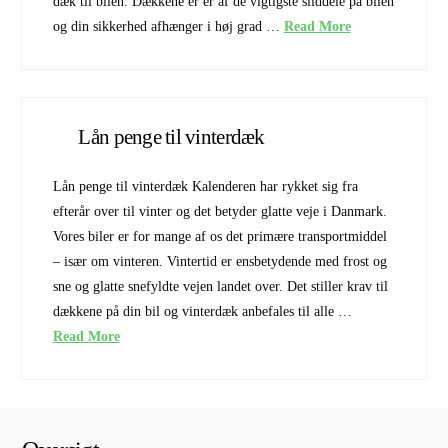
dæk til bilen. Dækkene er er af de vigtigste sliddele på bilen
og din sikkerhed afhænger i høj grad …
Read More
Lån penge til vinterdæk
Lån penge til vinterdæk Kalenderen har rykket sig fra
efterår over til vinter og det betyder glatte veje i Danmark.
Vores biler er for mange af os det primære transportmiddel
– især om vinteren. Vintertid er ensbetydende med frost og
sne og glatte snefyldte vejen landet over. Det stiller krav til
dækkene på din bil og vinterdæk anbefales til alle …
Read More