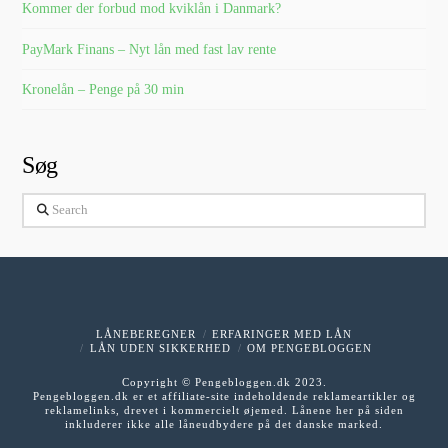
Kommer der forbud mod kviklån i Danmark?
PayMark Finans – Nyt lån med fast lav rente
Kronelån – Penge på 30 min
Søg
Search
LÅNEBEREGNER
ERFARINGER MED LÅN
LÅN UDEN SIKKERHED
OM PENGEBLOGGEN
Copyright © Pengebloggen.dk 2023.
Pengebloggen.dk er et affiliate-site indeholdende reklameartikler og
reklamelinks, drevet i kommercielt øjemed. Lånene her på siden
inkluderer ikke alle låneudbydere på det danske marked.