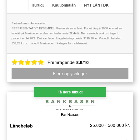
Hurtigt
Kautionistlån
NYT LÅN I DK
Partnerfirma - Annoncering
REPRÆSENTATIVT EKSEMPEL: Rentesatsen er fast. For et lån på 3000 kr med en
løbetid på 6 måneder er den nominelle rente 22.44%. Den samlede omkostninger i
procent er 24.90%. Det samlede tilbagebetalingsbeløb: 3199,38 kr. Månedlig betaling:
533,23 kr pr. måned i 6 måneder. 14 dages fortrydelsesret.
Fremragende
8.9/10
Flere oplysninger
Få flere tilbud!
Bankbasen
25.000 - 500.000 kr.
Lånebeløb