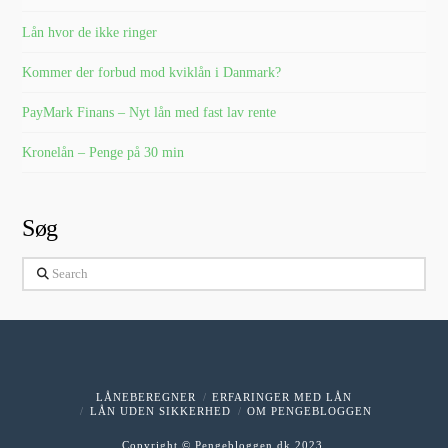
Lån hvor de ikke ringer
Kommer der forbud mod kviklån i Danmark?
PayMark Finans – Nyt lån med fast lav rente
Kronelån – Penge på 30 min
Søg
Search
LÅNEBEREGNER
ERFARINGER MED LÅN
LÅN UDEN SIKKERHED
OM PENGEBLOGGEN
Copyright © Pengebloggen.dk 2023.