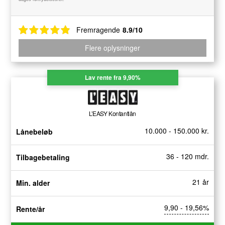
Fremragende
8.9/10
Flere oplysninger
Lav rente fra 9,90%
L’EASY Kontantlån
10.000 - 150.000 kr.
Lånebeløb
36 - 120 mdr.
Tilbagebetaling
21 år
Min. alder
9,90 - 19,56%
Rente/år