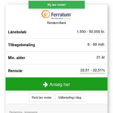
Ny lav rente!
Ferratum Bank
1.500 - 50.000 kr.
Lånebeløb
9 - 99 mdr.
Tilbagebetaling
21 år
Min. alder
22,51 - 22,51%
Rente/år
Ansøg her
Fast lav rente
Udbetaling i dag
Partnerfirma - Annoncering