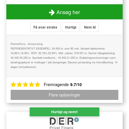
Ansøg her
Få svar straks
Hurtigt
Nem Id
Partnerfirma - Annoncering
REPRÆSENTATIVT EKSEMPEL: 24.000 kr. over 82 mdr. Variabel debitorrente:
16,90%-19,56%. ÅOP: 20,18%-22,94%. Mdl. ydelse: 518-551 kr. Samlet tilbagebetaling:
42.442-45.220 kr. Samlede kreditomk.: 18.442-21.220 kr. Etableringsomkostninger samt
betalingsgebyrer er medtaget i alle beregninger. Baseret på betaling via HomeBanking. 14
dages fortrydelsesret.
Fremragende
9.7/10
Flere oplysninger
Hurtigt og nemt!