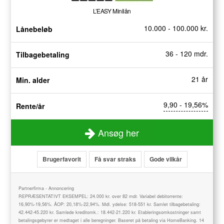
L’EASY Minilån
10.000 - 100.000 kr.
Lånebeløb
36 - 120 mdr.
Tilbagebetaling
21 år
Min. alder
9,90 - 19,56%
Rente/år
Ansøg her
Brugerfavorit
Få svar straks
Gode vilkår
Partnerfirma - Annoncering
REPRÆSENTATIVT EKSEMPEL: 24.000 kr. over 82 mdr. Variabel debitorrente:
16,90%-19,56%. ÅOP: 20,18%-22,94%. Mdl. ydelse: 518-551 kr. Samlet tilbagebetaling:
42.442-45.220 kr. Samlede kreditomk.: 18.442-21.220 kr. Etableringsomkostninger samt
betalingsgebyrer er medtaget i alle beregninger. Baseret på betaling via HomeBanking. 14