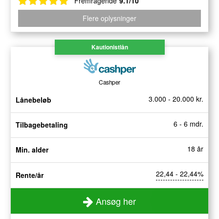
Fremragende
9.1/10
Flere oplysninger
Kautionistlån
Cashper
3.000 - 20.000 kr.
Lånebeløb
6 - 6 mdr.
Tilbagebetaling
18 år
Min. alder
22,44 - 22,44%
Rente/år
Ansøg her