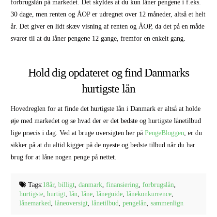
forbrugslån på markedet. Det skyldes at du kun låner pengene i f.eks.
30 dage, men renten og ÅOP er udregnet over 12 måneder, altså et helt
år. Det giver en lidt skæv visning af renten og ÅOP, da det på en måde
svarer til at du låner pengene 12 gange, fremfor en enkelt gang.
Hold dig opdateret og find Danmarks
hurtigste lån
Hovedreglen for at finde det hurtigste lån i Danmark er altså at holde
øje med markedet og se hvad der er det bedste og hurtigste lånetilbud
lige præcis i dag. Ved at bruge oversigten her på
PengeBloggen
, er du
sikker på at du altid kigger på de nyeste og bedste tilbud når du har
brug for at låne nogen penge på nettet.
Tags:
18år
,
billigt
,
danmark
,
finansiering
,
forbrugslån
,
hurtigste
,
hurtigt
,
lån
,
låne
,
låneguide
,
lånekonkurrence
,
lånemarked
,
låneoversigt
,
lånetilbud
,
pengelån
,
sammenlign