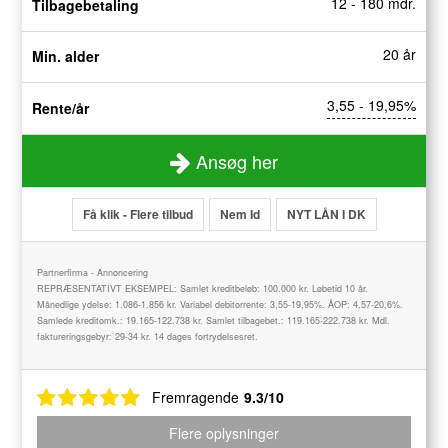
12 - 180 mdr.
Tilbagebetaling
20 år
Min. alder
3,55 - 19,95%
Rente/år
Ansøg her
Få klik - Flere tilbud
Nem Id
NYT LÅN I DK
Partnerfirma - Annoncering
REPRÆSENTATIVT EKSEMPEL: Samlet kreditbeløb: 100.000 kr. Løbetid 10 år.
Månedlige ydelse: 1.086-1.856 kr. Variabel debitorrente: 3,55-19,95%. ÅOP: 4,57-20,6%.
Samlede kreditomk.: 19.165-122.738 kr. Samlet tilbagebet.: 119.165-222.738 kr. Mdl.
faktureringsgebyr: 29-34 kr. 14 dages fortrydelsesret.
Fremragende
9.3/10
Flere oplysninger