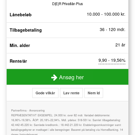
D|E|R Privatlån Plus
10.000 - 100.000 kr.
Lånebeløb
36 - 120 mdr.
Tilbagebetaling
21 år
Min. alder
9,90 - 19,56%
Rente/år
Ansøg her
Gode vilkår
Lav rente
Nem Id
Partnerfirma - Annoncering
REPRÆSENTATIVT EKSEMPEL: 24.000 kr. over 82 mdr. Variabel debitorrente:
16,90%-19,56%. ÅOP: 20,18%-22,94%. Mdl. ydelse: 518-551 kr. Samlet tilbagebetaling:
42.442-45.220 kr. Samlede kreditomk.: 18.442-21.220 kr. Etableringsomkostninger samt
betalingsgebyrer er medtaget i alle beregninger. Baseret på betaling via HomeBanking. 14
dages fortrydelsesret.