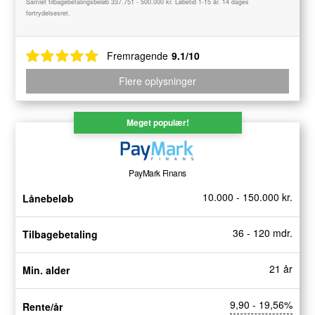
Samlet tilbagebetalingsbeløb 337.751 - 500.000 kr. Løbetid 1-15 år. 14 dages
fortrydelsesret.
Fremragende
9.1/10
Flere oplysninger
Meget populær!
PayMark Finans
10.000 - 150.000 kr.
Lånebeløb
36 - 120 mdr.
Tilbagebetaling
21 år
Min. alder
9,90 - 19,56%
Rente/år