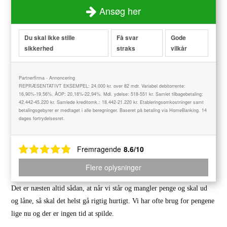
Ansøg her
Du skal ikke stille
Få svar
Gode
sikkerhed
straks
vilkår
Partnerfirma - Annoncering
REPRÆSENTATIVT EKSEMPEL: 24.000 kr. over 82 mdr. Variabel debitorrente:
16,90%-19,56%. ÅOP: 20,18%-22,94%. Mdl. ydelse: 518-551 kr. Samlet tilbagebetaling:
42.442-45.220 kr. Samlede kreditomk.: 18.442-21.220 kr. Etableringsomkostninger samt
betalingsgebyrer er medtaget i alle beregninger. Baseret på betaling via HomeBanking. 14
dages fortrydelsesret.
Fremragende
8.6/10
Flere oplysninger
Det er næsten altid sådan, at når vi står og mangler penge og skal ud
og låne, så skal det helst gå rigtig hurtigt. Vi har ofte brug for pengene
lige nu og der er ingen tid at spilde.