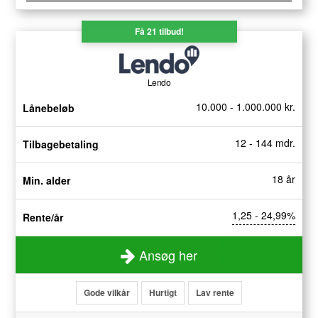
Få 21 tilbud!
Lendo
10.000 - 1.000.000 kr.
Lånebeløb
12 - 144 mdr.
Tilbagebetaling
18 år
Min. alder
1,25 - 24,99%
Rente/år
Ansøg her
Gode vilkår
Hurtigt
Lav rente