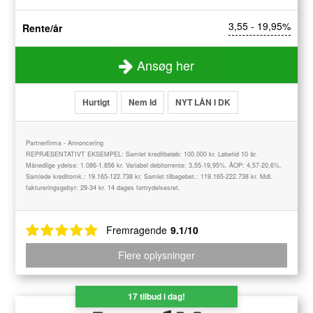
3,55 - 19,95%
Rente/år
Ansøg her
Hurtigt
Nem Id
NYT LÅN I DK
Partnerfirma - Annoncering
REPRÆSENTATIVT EKSEMPEL: Samlet kreditbeløb: 100.000 kr. Løbetid 10 år.
Månedlige ydelse: 1.086-1.856 kr. Variabel debitorrente: 3,55-19,95%. ÅOP: 4,57-20,6%.
Samlede kreditomk.: 19.165-122.738 kr. Samlet tilbagebet.: 119.165-222.738 kr. Mdl.
faktureringsgebyr: 29-34 kr. 14 dages fortrydelsesret.
Fremragende
9.1/10
Flere oplysninger
17 tilbud i dag!