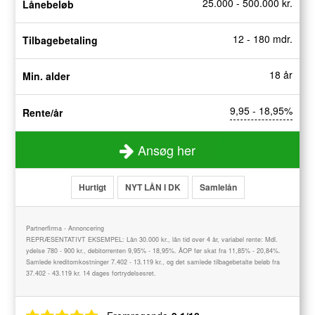
25.000 - 500.000 kr.
Lånebeløb
12 - 180 mdr.
Tilbagebetaling
18 år
Min. alder
9,95 - 18,95%
Rente/år
Ansøg her
Hurtigt
NYT LÅN I DK
Samlelån
Partnerfirma - Annoncering
REPRÆSENTATIVT EKSEMPEL: Lån 30.000 kr., lån tid over 4 år, variabel rente: Mdl.
ydelse 780 - 900 kr., debitorrenten 9,95% - 18,95%. ÅOP før skat fra 11,85% - 20,84%.
Samlede kreditomkostninger 7.402 - 13.119 kr., og det samlede tilbagebetalte beløb fra
37.402 - 43.119 kr. 14 dages fortrydelsesret.