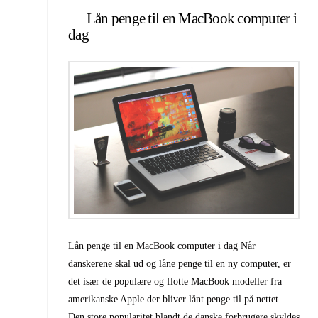
Lån penge til en MacBook computer i
dag
Lån penge til en MacBook computer i dag Når
danskerene skal ud og låne penge til en ny computer, er
det især de populære og flotte MacBook modeller fra
amerikanske Apple der bliver lånt penge til på nettet.
Den store popularitet blandt de danske forbrugere skyldes