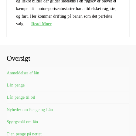
og lækre bilder der glider sidelæns i en røgsky er blevet et
kæmpe hit. motorsportsentusiaster har altid elsket røg, støj
og fart. Her kommer drifting på banen som det perfekte
valg. …
Read More
Oversigt
Anmeldelser af lån
Lån penge
Lån penge til bil
Nyheder om Penge og Lån
Spørgsmål om lån
Tjen penge på nettet